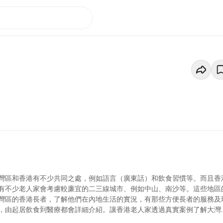
灣區和香港有不少共同之處，例如語言（廣東話）和飲食習慣等。而且香
有不少老人家會考慮較廉宜的二三線城市、例如中山、南沙等。這些地區
灣區的香港長者，了解他們在內地生活的實況，有那些方便長者的服務及
，由起居飲食到醫療都會詳細介紹。讓香港老人家透過真實案例了解大灣