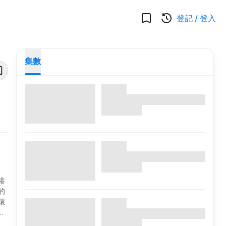
登記
/
登入
集數
港
的
環
區