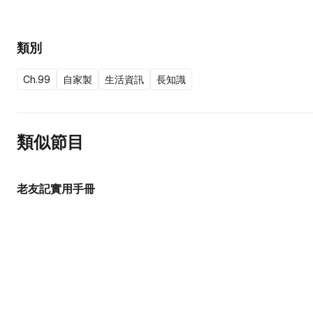
類別
Ch.99
自家製
生活資訊
長知識
類似節目
老友記實用手冊