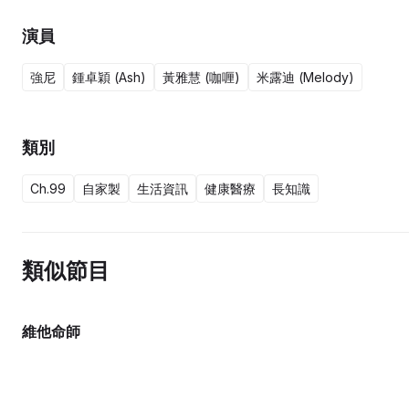
演員
強尼
鍾卓穎 (Ash)
黃雅慧 (咖喱)
米露迪 (Melody)
類別
Ch.99
自家製
生活資訊
健康醫療
長知識
類似節目
維他命師