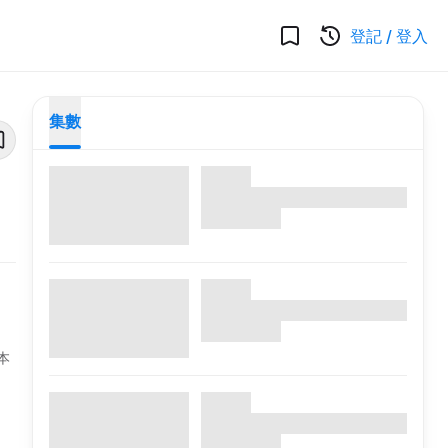
登記
/
登入
集數
本