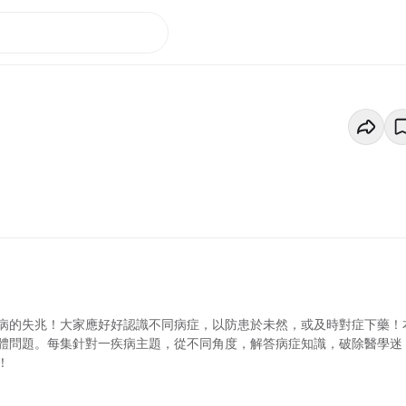
病的失兆！大家應好好認識不同病症，以防患於未然，或及時對症下藥！
體問題。每集針對一疾病主題，從不同角度，解答病症知識，破除醫學迷
！