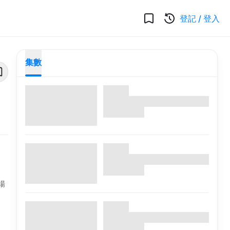
登記
/
登入
集數
場