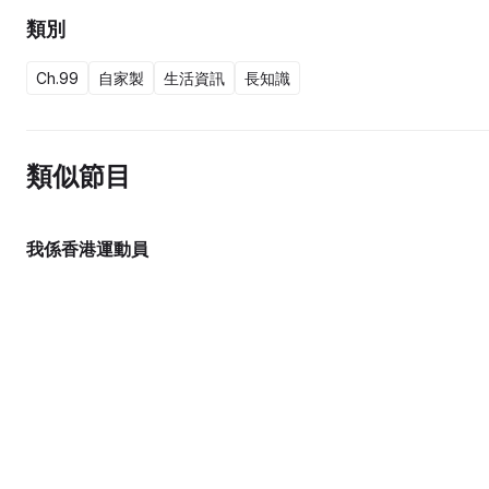
類別
Ch.99
自家製
生活資訊
長知識
類似節目
我係香港運動員