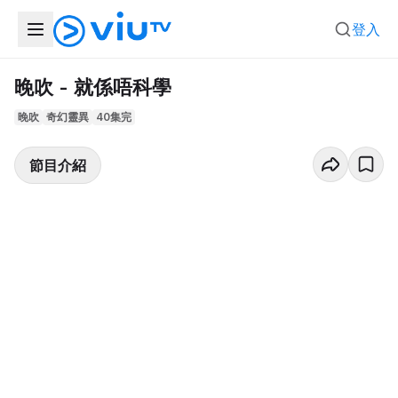
登入
晚吹 - 就係唔科學
晚吹
奇幻靈異
40集完
節目介紹