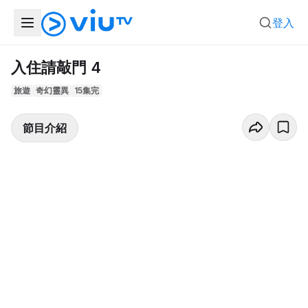
登入
入住請敲門 4
旅遊
奇幻靈異
15集完
節目介紹