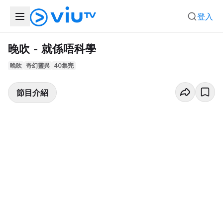
登入
晚吹 - 就係唔科學
晚吹
奇幻靈異
40集完
節目介紹