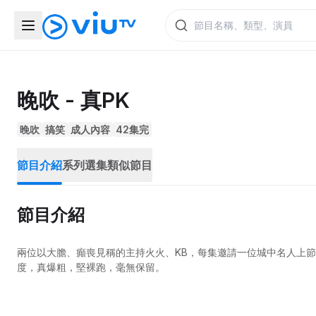
晚吹 - 真PK
晚吹
搞笑
成人內容
42集完
節目介紹
系列選集
類似節目
節目介紹
兩位以大膽、癲喪見稱的主持火火、KB，每集邀請一位城中名人上
度，真爆粗，堅裸跑，毫無保留。