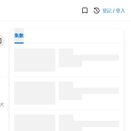
登記
/
登入
集數
視尺