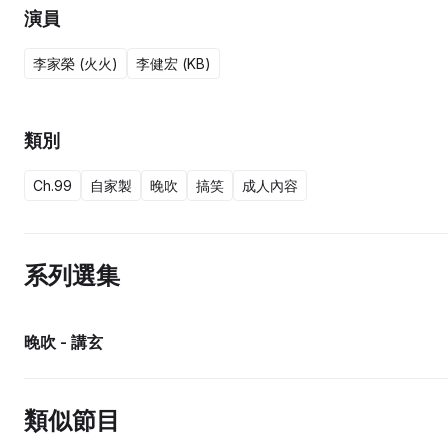
演員
李家榮 (火火)
李健宏 (KB)
類別
Ch.99
自家製
晚吹
搞笑
成人內容
系列選集
晚吹 - 講玄
類似節目