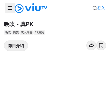
登入
晚吹 - 真PK
晚吹
搞笑
成人內容
42集完
節目介紹