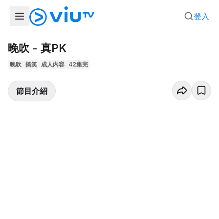
登入
晚吹 - 真PK
晚吹
搞笑
成人內容
42集完
節目介紹