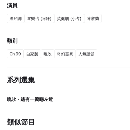
演員
潘紹聰
岑樂怡 (阿妹)
英健朗 (小占)
陳淑蘭
類別
Ch.99
自家製
晚吹
奇幻靈異
人氣話題
系列選集
晚吹 - 總有一瓣喺左近
類似節目