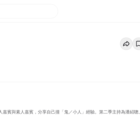
名人嘉賓與素人嘉賓，分享自己撞「鬼／小人」經驗。第二季主持為潘紹聰