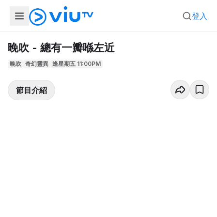
登入
晚吹 - 總有一瓣喺左近
晚吹
奇幻靈異
逢星期五 11:00PM
節目介紹