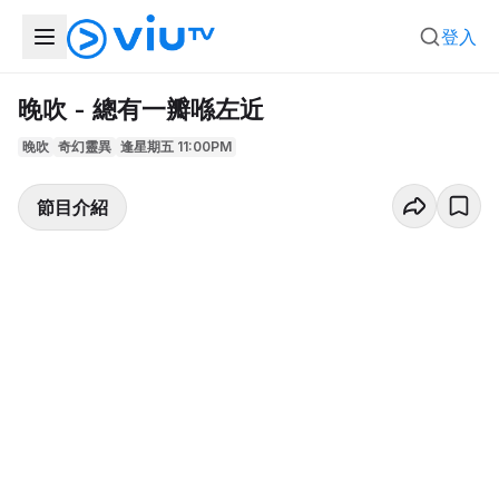
登入
晚吹 - 總有一瓣喺左近
晚吹
奇幻靈異
逢星期五 11:00PM
節目介紹