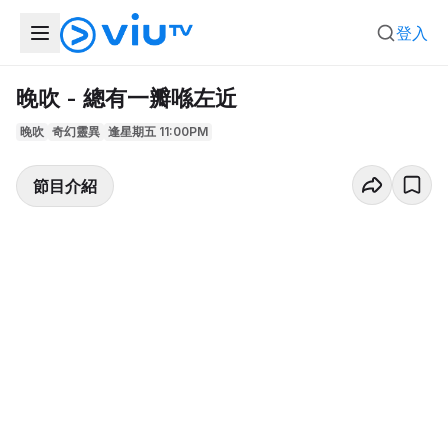
登入
晚吹 - 總有一瓣喺左近
晚吹
奇幻靈異
逢星期五 11:00PM
節目介紹