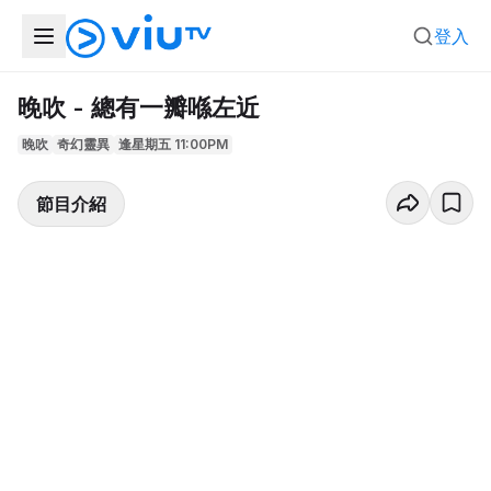
登入
晚吹 - 總有一瓣喺左近
晚吹
奇幻靈異
逢星期五 11:00PM
節目介紹