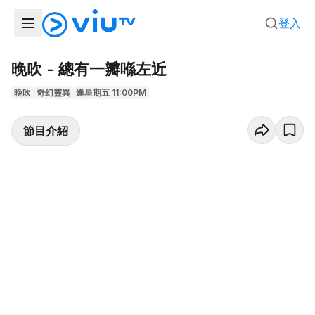
登入
晚吹 - 總有一瓣喺左近
晚吹
奇幻靈異
逢星期五 11:00PM
節目介紹