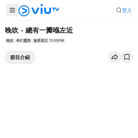
登入
晚吹 - 總有一瓣喺左近
晚吹
奇幻靈異
逢星期五 11:00PM
節目介紹