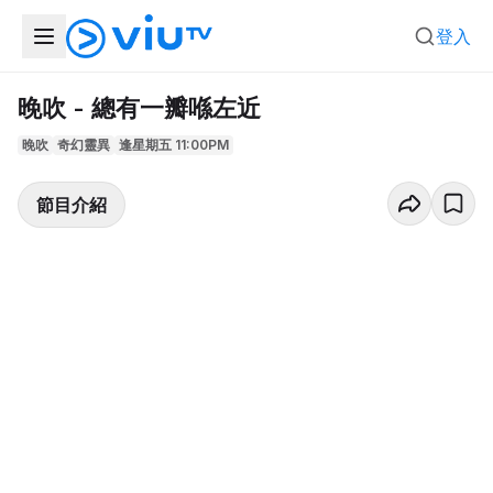
登入
晚吹 - 總有一瓣喺左近
晚吹
奇幻靈異
逢星期五 11:00PM
節目介紹