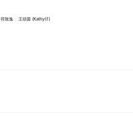
符致逸
王頌茵 (Kathy仔)