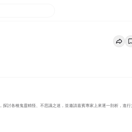
，探討各種鬼靈精怪、不思議之迷，並邀請嘉賓專家上來逐一剖析，進行