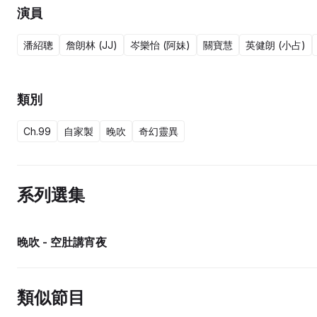
演員
潘紹聰
詹朗林 (JJ)
岑樂怡 (阿妹)
關寶慧
英健朗 (小占)
類別
Ch.99
自家製
晚吹
奇幻靈異
系列選集
晚吹 - 空肚講宵夜
類似節目