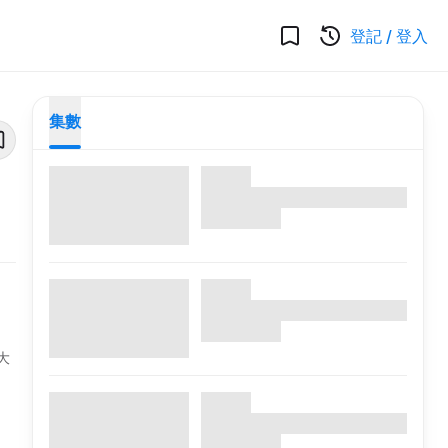
登記
/
登入
集數
大