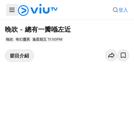
登入
晚吹 - 總有一瓣喺左近
晚吹
奇幻靈異
逢星期五 11:00PM
節目介紹