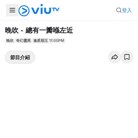
登入
晚吹 - 總有一瓣喺左近
晚吹
奇幻靈異
逢星期五 11:00PM
節目介紹