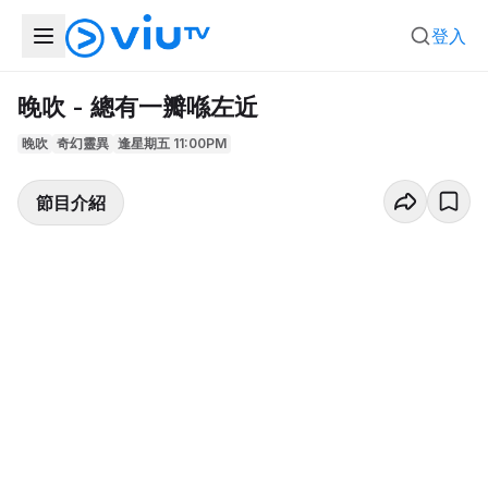
登入
晚吹 - 總有一瓣喺左近
晚吹
奇幻靈異
逢星期五 11:00PM
節目介紹