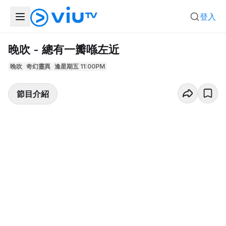
登入
晚吹 - 總有一瓣喺左近
晚吹
奇幻靈異
逢星期五 11:00PM
節目介紹