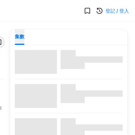
登記
/
登入
集數
利