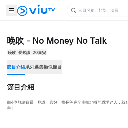
晚吹 - No Money No Talk
晚吹
長知識
20集完
節目介紹
系列選集
類似節目
節目介紹
由4位無論背景、見識、喜好、擅長等完全南轅北轍的職場達人，就
害！