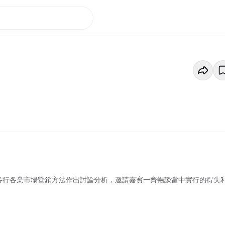
各行各業市場營銷方法作出討論分析，邀請嘉賓一齊暢談當中實行的得失