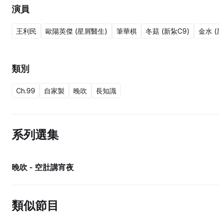
演員
王利民
歐陽英傑 (星屑醫生)
筆華棋
冬菇 (新紥C9)
金水 
類別
Ch.99
自家製
晚吹
長知識
系列選集
晚吹 - 空肚講宵夜
類似節目