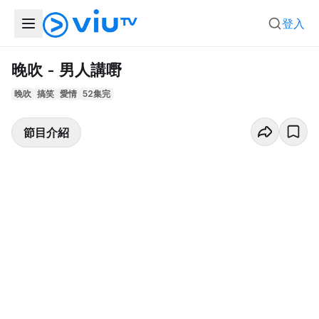
登入
晚吹 - 男人講嘢
晚吹
搞笑
愛情
52集完
節目介紹