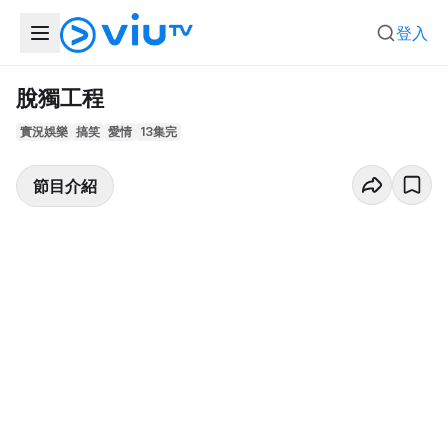
登入
脫獨工程
實況娛樂
搞笑
愛情
13集完
節目介紹