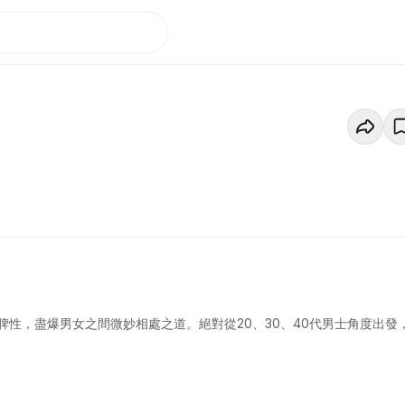
性，盡爆男女之間微妙相處之道。絕對從20、30、40代男士角度出發