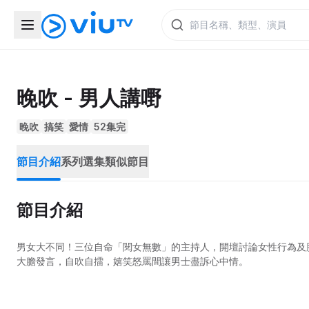
晚吹 - 男人講嘢
晚吹
搞笑
愛情
52集完
節目介紹
系列選集
類似節目
節目介紹
男女大不同！三位自命「閱女無數」的主持人，開壇討論女性行為及脾
大膽發言，自吹自擂，嬉笑怒罵間讓男士盡訴心中情。