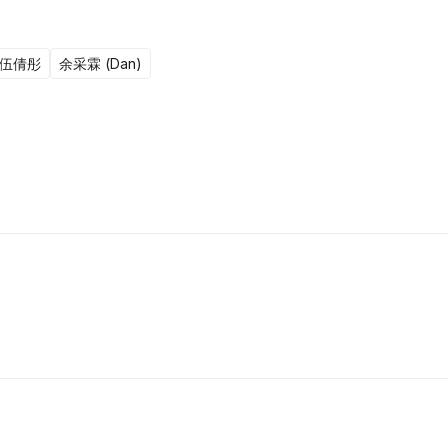
伍倩彤
余采霖 (Dan)