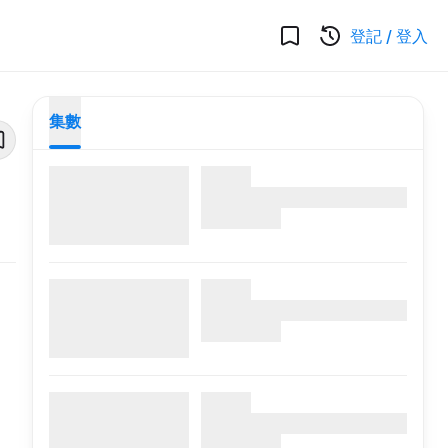
登記
/
登入
集數
，