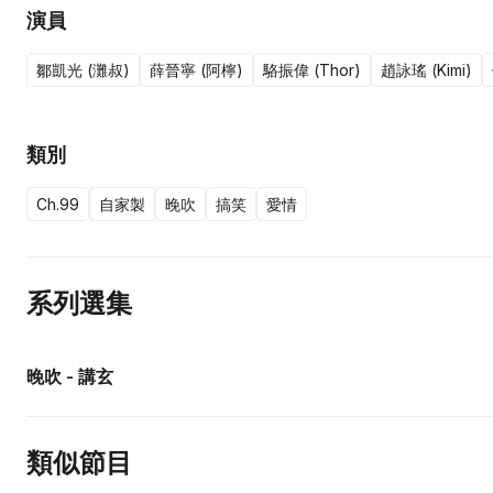
演員
鄒凱光 (灘叔)
薛晉寧 (阿檸)
駱振偉 (Thor)
趙詠瑤 (Kimi)
類別
Ch.99
自家製
晚吹
搞笑
愛情
系列選集
晚吹 - 講玄
類似節目