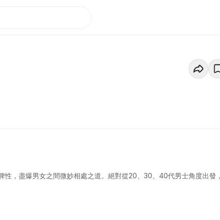
性，盡爆男女之間微妙相處之道。絕對從20、30、40代男士角度出發