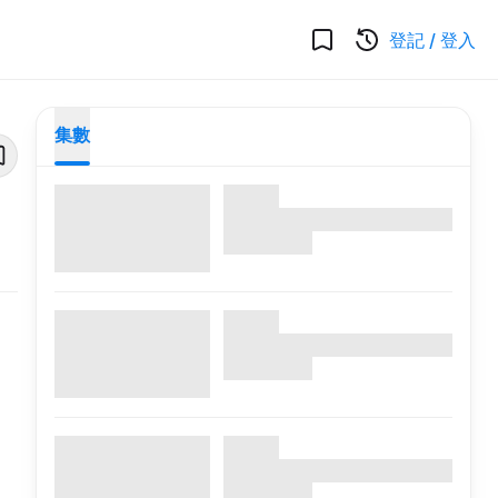
登記
/
登入
集數
，