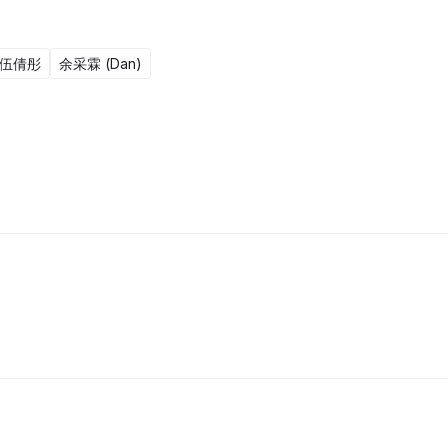
伍倩彤
余采霖 (Dan)