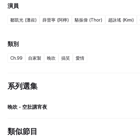
演員
鄒凱光 (灘叔)
薛晉寧 (阿檸)
駱振偉 (Thor)
趙詠瑤 (Kimi)
類別
Ch.99
自家製
晚吹
搞笑
愛情
系列選集
晚吹 - 空肚講宵夜
類似節目