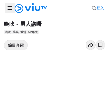
登入
晚吹 - 男人講嘢
晚吹
搞笑
愛情
52集完
節目介紹