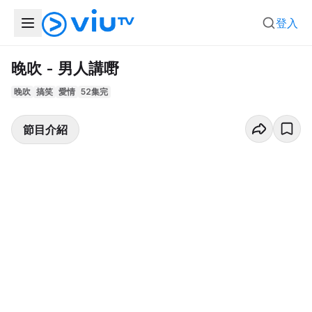
登入
晚吹 - 男人講嘢
晚吹
搞笑
愛情
52集完
節目介紹