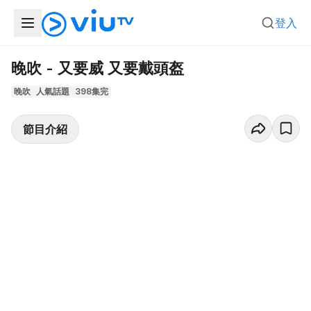
登入
晚吹 - 又要威 又要戴頭盔
晚吹
人氣話題
398集完
節目介紹