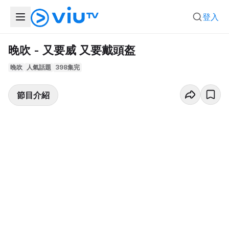
登入
晚吹 - 又要威 又要戴頭盔
晚吹
人氣話題
398集完
節目介紹