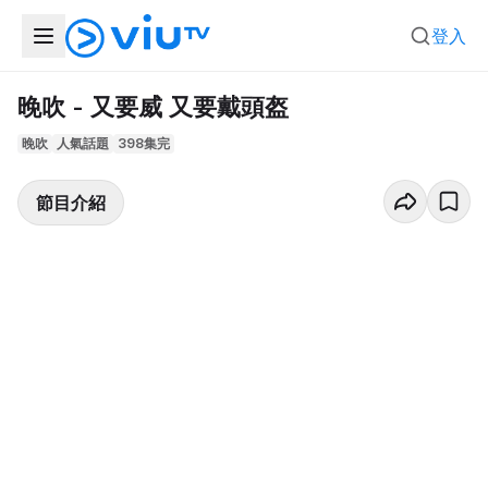
登入
晚吹 - 又要威 又要戴頭盔
晚吹
人氣話題
398集完
節目介紹