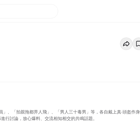
員」、「拍親拖都畀人飛」、「男人三十毒男」等，各自戴上真‧頭盔作
ETS進行討論，放心爆料、交流相知相交的共鳴話題。