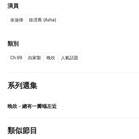
演員
余迪偉
徐㴓喬 (Asha)
類別
Ch.99
自家製
晚吹
人氣話題
系列選集
晚吹 - 總有一瓣喺左近
類似節目