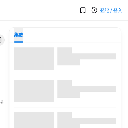
登記
/
登入
集數
身分