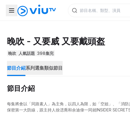
晚吹 - 又要威 又要戴頭盔
晚吹
人氣話題
398集完
節目介紹
系列選集
類似節目
節目介紹
每集將會以「同路素人」為主角，以四人為限，如「空姐」、「消防
保密第一大防線，跟主持人徐㴓喬和余迪偉一同就INSIDER SECR