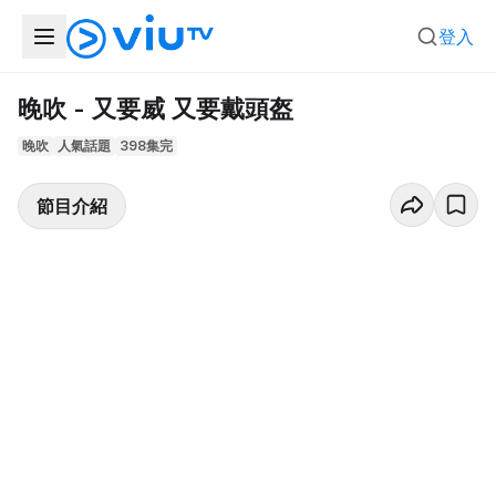
登入
晚吹 - 又要威 又要戴頭盔
晚吹
人氣話題
398集完
節目介紹