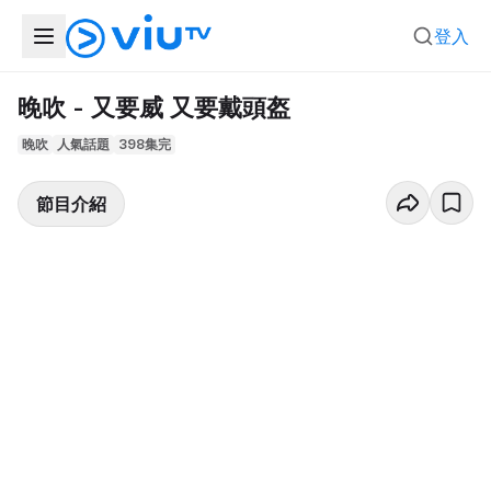
登入
晚吹 - 又要威 又要戴頭盔
晚吹
人氣話題
398集完
節目介紹