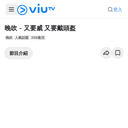
登入
晚吹 - 又要威 又要戴頭盔
晚吹
人氣話題
398集完
節目介紹