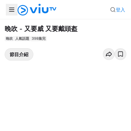
登入
晚吹 - 又要威 又要戴頭盔
晚吹
人氣話題
398集完
節目介紹