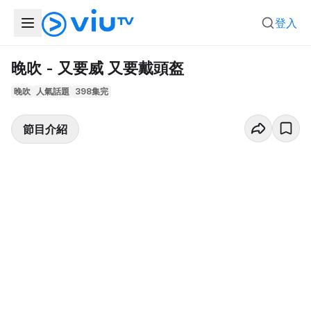
登入
晚吹 - 又要威 又要戴頭盔
晚吹
人氣話題
398集完
節目介紹