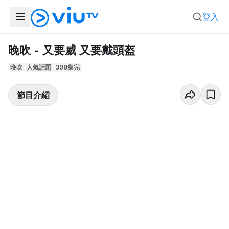
登入
晚吹 - 又要威 又要戴頭盔
晚吹
人氣話題
398集完
節目介紹