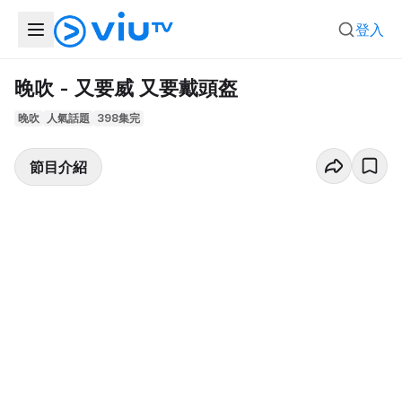
登入
晚吹 - 又要威 又要戴頭盔
晚吹
人氣話題
398集完
節目介紹