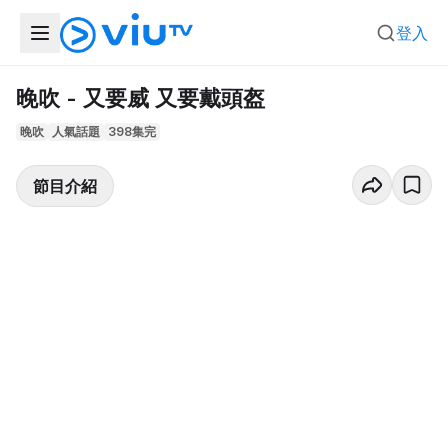
登入
晚吹 - 又要威 又要戴頭盔
晚吹
人氣話題
398集完
節目介紹