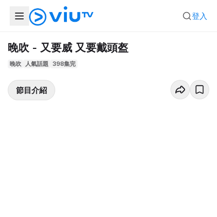
登入
晚吹 - 又要威 又要戴頭盔
晚吹
人氣話題
398集完
節目介紹