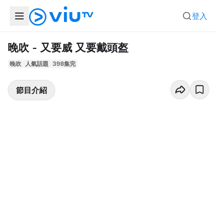
登入
晚吹 - 又要威 又要戴頭盔
晚吹
人氣話題
398集完
節目介紹