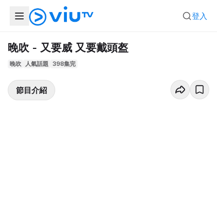
登入
晚吹 - 又要威 又要戴頭盔
晚吹
人氣話題
398集完
節目介紹