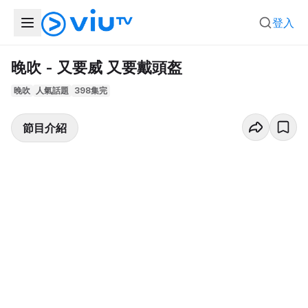
登入
晚吹 - 又要威 又要戴頭盔
晚吹
人氣話題
398集完
節目介紹