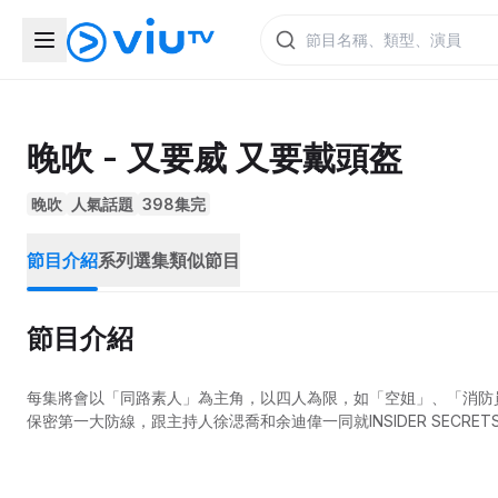
晚吹 - 又要威 又要戴頭盔
晚吹
人氣話題
398集完
節目介紹
系列選集
類似節目
節目介紹
每集將會以「同路素人」為主角，以四人為限，如「空姐」、「消防
保密第一大防線，跟主持人徐㴓喬和余迪偉一同就INSIDER SECR