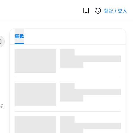
登記
/
登入
集數
身分