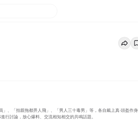
員」、「拍親拖都畀人飛」、「男人三十毒男」等，各自戴上真‧頭盔作
ETS進行討論，放心爆料、交流相知相交的共鳴話題。