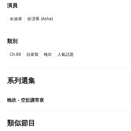
演員
余迪偉
徐㴓喬 (Asha)
類別
Ch.99
自家製
晚吹
人氣話題
系列選集
晚吹 - 空肚講宵夜
類似節目