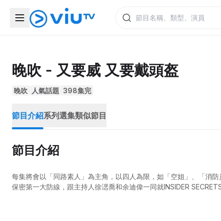
晚吹 - 又要威 又要戴頭盔
晚吹
人氣話題
398集完
節目介紹
系列選集
類似節目
節目介紹
每集將會以「同路素人」為主角，以四人為限，如「空姐」、「消防
保密第一大防線，跟主持人徐㴓喬和余迪偉一同就INSIDER SECR