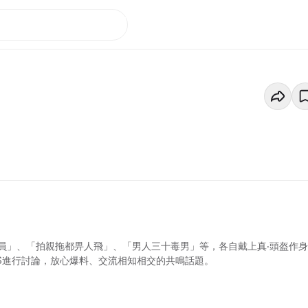
員」、「拍親拖都畀人飛」、「男人三十毒男」等，各自戴上真‧頭盔作
ETS進行討論，放心爆料、交流相知相交的共鳴話題。