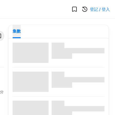
登記
/
登入
集數
身分