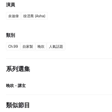
演員
余迪偉
徐㴓喬 (Asha)
類別
Ch.99
自家製
晚吹
人氣話題
系列選集
晚吹 - 講玄
類似節目