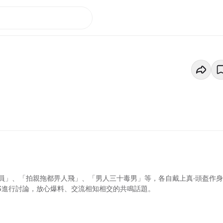
員」、「拍親拖都畀人飛」、「男人三十毒男」等，各自戴上真‧頭盔作
ETS進行討論，放心爆料、交流相知相交的共鳴話題。