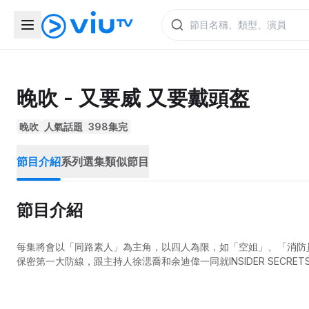
晚吹 - 又要威 又要戴頭盔
晚吹
人氣話題
398集完
節目介紹
系列選集
類似節目
節目介紹
每集將會以「同路素人」為主角，以四人為限，如「空姐」、「消防
保密第一大防線，跟主持人徐㴓喬和余迪偉一同就INSIDER SECR