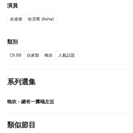
演員
余迪偉
徐㴓喬 (Asha)
類別
Ch.99
自家製
晚吹
人氣話題
系列選集
晚吹 - 總有一瓣喺左近
類似節目