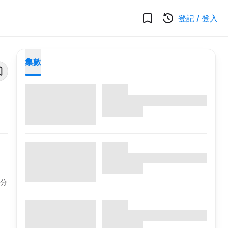
登記
/
登入
集數
身分