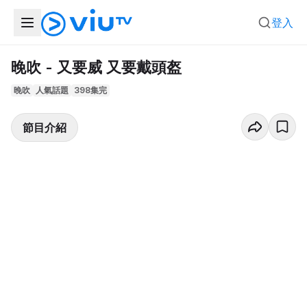
登入
晚吹 - 又要威 又要戴頭盔
晚吹
人氣話題
398集完
節目介紹