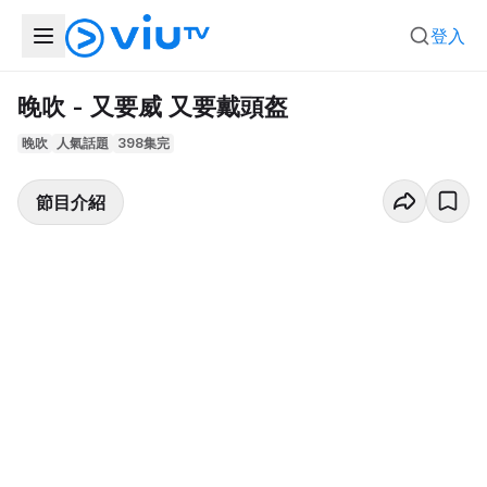
登入
晚吹 - 又要威 又要戴頭盔
晚吹
人氣話題
398集完
節目介紹